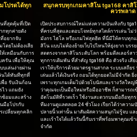
เกมโปรดได้ทุก
สนุกครบทุกเกมคาสิโน tga168 คาสิโน ต
ควรพลาด
ี่สุดคุ้มที่เปิด
เปิดประสบการณ์ใหม่แห่งความบันเทิงกับ tga
กทุกค่ายดัง
ที่ครบที่สุดและตอบโจทย์ทุกสไตล์การเล่น ไม่ว
ที่อยากจับ
มังกร ไฮโล หรือเกมไพ่สุดฮิต ที่นี่มีให้ครบท
มโดยไม่ต้องเสีย
สิโน แบบไม่ต้องย้ายเว็บไปไหนให้ยุ่งยาก บร
ให้เหมือนกับการ
สดตรงจากคาสิโนระดับโลก พร้อมดีลเลอร์สาวส
ครัน เพื่อให้คุณ
ทุกการเดิมพัน ที่สำคัญ tga168 คือ ตัวจริง เส
ะบบเล่นง่ายผ่าน
เราให้บริการด้วยมาตรฐานสากล ระบบเสถียร 
ได้ทันทีทุกที่
เล่นแล้วได้เงินจริง ถอนได้ทุกยอดไม่มีจำกัด ยิ่งเล่
ื่อ รับเงินก้อน
เพราะทุกเกมเต็มไปด้วยโบนัสและรางวัลใหญ่ที
ำไรไว แถมยัง
ว่าคุณจะเป็นมือใหม่หรือมืออาชีพ ก็สามารถเข
ฝึกซ้อมและสร้าง
อัตโนมัติที่รวดเร็ว ใช้งานสะดวกบนมือถือทุกระ
็นมือโปรกับ
ทีมงานดูแลตลอด 24 ชั่วโมง เรียกได้ว่าความบัน
รเปลี่ยนทุกคลิก
ปลายนิ้วเท่านั้น มาสัมผัสความสนุกไม่รู้จบ และเ
และเร้าใจได้แล้ววันนี้กับเราที่พร้อมพาคุณเข้
จำกัด