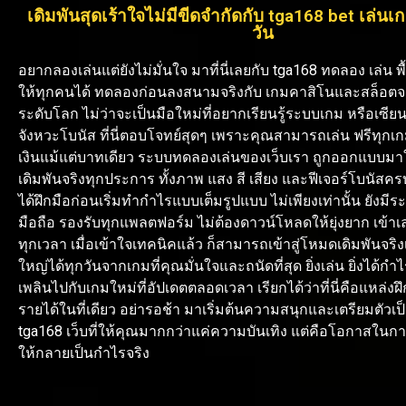
เดิมพันสุดเร้าใจไม่มีขีดจำกัดกับ tga168 bet เล่น
วัน
อยากลองเล่นแต่ยังไม่มั่นใจ มาที่นี่เลยกับ tga168 ทดลอง เล่น พื้นท
ให้ทุกคนได้ ทดลองก่อนลงสนามจริงกับ เกมคาสิโนและสล็อตจา
ระดับโลก ไม่ว่าจะเป็นมือใหม่ที่อยากเรียนรู้ระบบเกม หรือเซียน
จังหวะโบนัส ที่นี่ตอบโจทย์สุดๆ เพราะคุณสามารถเล่น ฟรีทุกเก
เงินแม้แต่บาทเดียว ระบบทดลองเล่นของเว็บเรา ถูกออกแบบมา
เดิมพันจริงทุกประการ ทั้งภาพ แสง สี เสียง และฟีเจอร์โบนัสครบ
ได้ฝึกมือก่อนเริ่มทำกำไรแบบเต็มรูปแบบ ไม่เพียงเท่านั้น ยังมีร
มือถือ รองรับทุกแพลตฟอร์ม ไม่ต้องดาวน์โหลดให้ยุ่งยาก เข้าเล่น
ทุกเวลา เมื่อเข้าใจเทคนิคแล้ว ก็สามารถเข้าสู่โหมดเดิมพันจริงเพ
ใหญ่ได้ทุกวันจากเกมที่คุณมั่นใจและถนัดที่สุด ยิ่งเล่น ยิ่งได้ก
เพลินไปกับเกมใหม่ที่อัปเดตตลอดเวลา เรียกได้ว่าที่นี่คือแหล่ง
รายได้ในที่เดียว อย่ารอช้า มาเริ่มต้นความสนุกและเตรียมตัวเป
tga168 เว็บที่ให้คุณมากกว่าแค่ความบันเทิง แต่คือโอกาสในกา
ให้กลายเป็นกำไรจริง