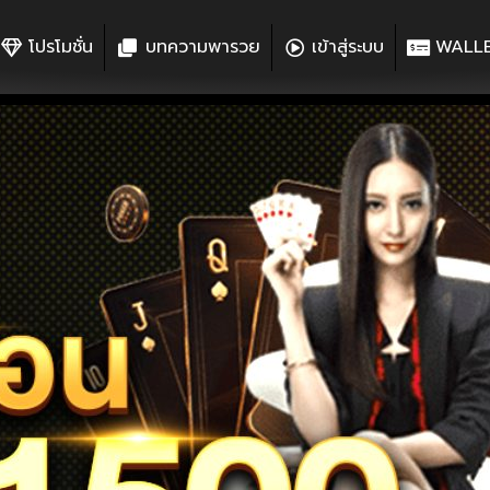
โปรโมชั่น
บทความพารวย
เข้าสู่ระบบ
WALL