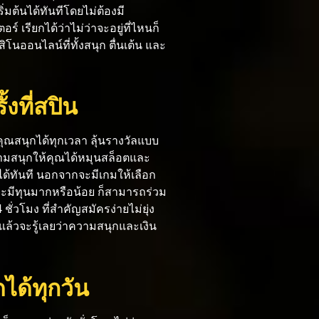
มต้นได้ทันทีโดยไม่ต้องมี
เรียกได้ว่าไม่ว่าจะอยู่ที่ไหนก็
นออนไลน์ที่ทั้งสนุก ตื่นเต้น และ
งที่สปิน
ุณสนุกได้ทุกเวลา ลุ้นรางวัลแบบ
กความสนุกให้คุณได้หมุนสล็อตและ
ญ่ได้ทันที นอกจากจะมีเกมให้เลือก
ณจะมีทุนมากหรือน้อย ก็สามารถร่วม
วโมง ที่สำคัญสมัครง่ายไม่ยุ่ง
าแล้วจะรู้เลยว่าความสนุกและเงิน
ได้ทุกวัน