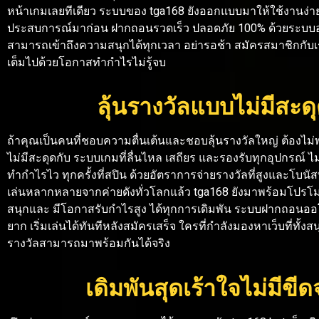
หน้าเกมเลยทีเดียว ระบบของ tga168 ยังออกแบบมาให้ใช้งานง่าย เ
ประสบการณ์มาก่อน ฝากถอนรวดเร็ว ปลอดภัย 100% ด้วยระบบออโต้ท
สามารถเข้าถึงความสนุกได้ทุกเวลา อย่ารอช้า สมัครสมาชิกกับเรา
เต็มไปด้วยโอกาสทำกำไรไม่รู้จบ
ลุ้นรางวัลแบบไม่มีสะดุ
ถ้าคุณเป็นคนที่ชอบความตื่นเต้นและชอบลุ้นรางวัลใหญ่ ต้องไม
ไม่มีสะดุดกับ ระบบเกมที่ลื่นไหล เสถียร และรองรับทุกอุปกรณ์ ไม
ทำกำไรไว ทุกครั้งที่สปิน ด้วยอัตราการจ่ายรางวัลที่สูงและโบนัสท
เล่นหลากหลายจากค่ายดังทั่วโลกแล้ว tga168 ยังมาพร้อมโปรโมชั
สนุกและ มีโอกาสรับกำไรสูง ได้ทุกการเดิมพัน ระบบฝากถอนออโต
ยาก เริ่มเล่นได้ทันทีหลังสมัครเสร็จ ใครที่กำลังมองหาเว็บที่ทั
รางวัลสามารถมาพร้อมกันได้จริง
เดิมพันสุดเร้าใจไม่มีขี