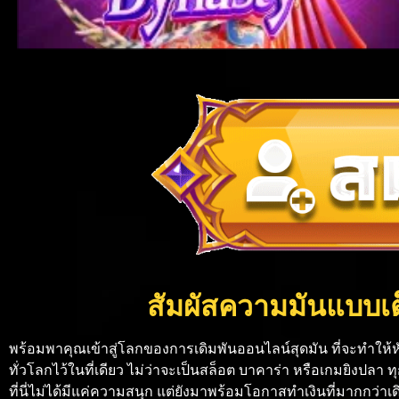
สัมผัสความมันแบบเต็
พร้อมพาคุณเข้าสู่โลกของการเดิมพันออนไลน์สุดมัน ที่จะทำให้หั
ทั่วโลกไว้ในที่เดียว ไม่ว่าจะเป็นสล็อต บาคาร่า หรือเกมยิงปลา
ที่นี่ไม่ได้มีแค่ความสนุก แต่ยังมาพร้อมโอกาสทำเงินที่มากกว่า