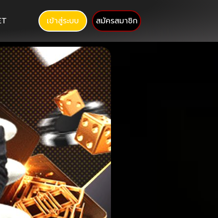
ET
เข้าสู่ระบบ
สมัครสมาชิก