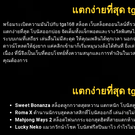
แตกง่ายที่สุด
พร้อมระเบิดความมันไปกับ tga168 สล็อต เว็บสล็อตออนไลน์ที่รวมเ
แตกง่ายที่สุด โบนัสออกบ่อย จัดเต็มทั้งแจ็กพอตและรางวัลพิเศษไ
ระบบเกมที่เสถียร เล่นลื่นไม่มีสะดุด ให้คุณเพลินได้ทุกเวลา นอก
ดาวน์โหลดให้ยุ่งยาก แค่คลิกเข้ามาก็เริ่มหมุนวงล้อได้ทันที ยิ่ง
เนื่อง ที่นี่จึงเป็นเว็บที่ตอบโจทย์ทั้งความสนุกและการทำเงินในเ
คุณต้องการ
แตกง่ายที่สุด
Sweet Bonanza
สล็อตลูกกวาดสุดหวาน แตกหนัก โบนัสค
Roma X
ตำนานนักรบสุดคลาสสิกที่โบนัสออกถี่ เล่นง่ายไม
Mahjong Ways 2
สล็อตไพ่นกกระจอกสุดฮิตที่สายแตกห้
Lucky Neko
แมวกวักนำโชค โบนัสฟรีสปินมาไว กำไรไม่